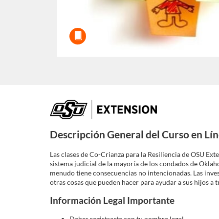
F
u
Descripción General del Curso en Lín
l
Las clases de Co-Crianza para la Resiliencia de OSU Ext
sistema judicial de la mayoría de los condados de Okla
l
menudo tiene consecuencias no intencionadas. Las inves
otras cosas que pueden hacer para ayudar a sus hijos a t
c
Información Legal Importante
Debes registrarte con tu nombre legal.