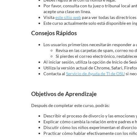
o
Por favor, consulta con tu juez o tribunal local an
acepte una clase en línea.
u
Visita
este sitio web
para ver todas las directrices
Este curso actualmente solo está disponible en ing
r
Consejos Rápidos
s
Los usuarios primerizos necesitarán responder a
Revisa en las carpetas de spam, correo no de
Si pierdes el correo electrónico, restablec
e
Al iniciar sesión, utiliza la opción de Inicio de Ses
Utiliza la versión actual de Chrome, Safari, Firefo
d
Contacta al
Servicio de Ayuda de TI de OSU
si nec
e
Objetivos de Aprendizaje
s
Después de completar este curso, podrás:
c
Describir el proceso de divorcio y las emociones
Explicar cómo cambia la relación entre padres e h
Discutir cómo los niños experimentan el divorcio, 
r
Practicar cómo hablar efectivamente con los niño