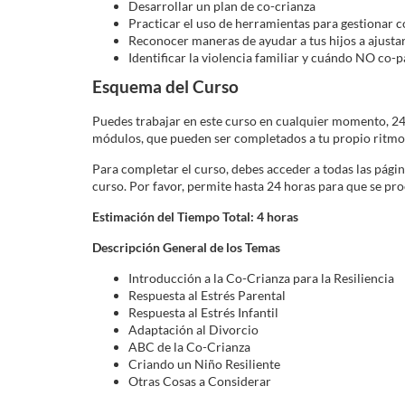
Desarrollar un plan de co-crianza
i
Practicar el uso de herramientas para gestionar c
Reconocer maneras de ayudar a tus hijos a ajustar
Identificar la violencia familiar y cuándo NO co-p
p
Esquema del Curso
t
Puedes trabajar en este curso en cualquier momento, 24/7
módulos, que pueden ser completados a tu propio ritm
i
Para completar el curso, debes acceder a todas las pági
curso. Por favor, permite hasta 24 horas para que se proc
o
Estimación del Tiempo Total: 4 horas
n
Descripción General de los Temas
Introducción a la Co-Crianza para la Resiliencia
Respuesta al Estrés Parental
Respuesta al Estrés Infantil
Adaptación al Divorcio
ABC de la Co-Crianza
Criando un Niño Resiliente
Otras Cosas a Considerar