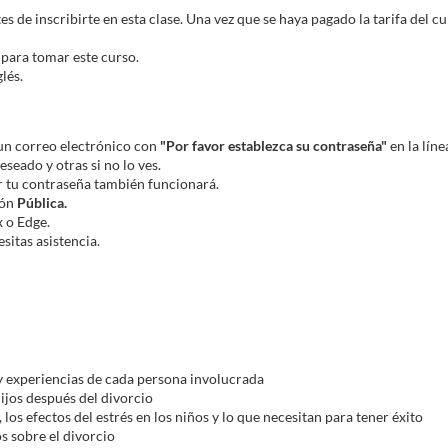
tes de inscribirte en esta clase. Una vez que se haya pagado la tarifa del 
 para tomar este curso.
lés.
 un correo electrónico con
"Por favor establezca su contraseña"
en la líne
seado y otras si no lo ves.
er tu contraseña también funcionará.
ión
Pública.
x o Edge.
esitas asistencia.
 y experiencias de cada persona involucrada
ijos después del divorcio
los efectos del estrés en los niños y lo que necesitan para tener éxito
s sobre el divorcio